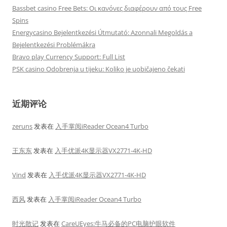
Bassbet casino Free Bets: Οι κανόνες διαφέρουν από τους Free
Spins
Energycasino Bejelentkezési Útmutató: Azonnali Megoldás a
Bejelentkezési Problémákra
Bravo play Currency Support: Full List
PSK casino Odobrenja u tijeku: Koliko je uobičajeno čekati
近期评论
zeruns
发表在
入手掌阅iReader Ocean4 Turbo
王东东
发表在
入手优派4K显示器VX2771-4K-HD
Vind
发表在
入手优派4K显示器VX2771-4K-HD
西风
发表在
入手掌阅iReader Ocean4 Turbo
时光散记
发表在
CareUEyes:牛马必备的PC电脑护眼软件