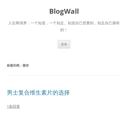
跳
至
BlogWall
正
文
人生两境界：一个知道，一个知足。知道自己想要的，知足自己拥有
的！
菜单
标签归档：
善存
男士复合维生素片的选择
1条回复