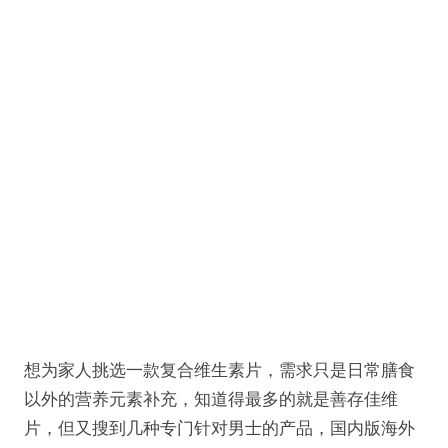
想为家人挑选一款复合维生素片，需求只是日常膳食
以外的营养元素补充，知道得最多的就是善存佳维
片，但又搜到几种专门针对男士的产品，国内版海外