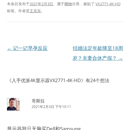
本条目发布于
2021年2月3日
。属于
晒物
分类，被贴了
VX2771-4K-HD
标签。
作者是
王东东
。
文
←
记一记早孕反应
结婚法定年龄降至18周
章
岁？夫妻合休产假？
→
导
航
《
入手优派4K显示器VX2771-4K-HD
》有24个想法
哥斯拉
2021年2月3日 下午10:11
显示器我只无脑买Dell和Samsung