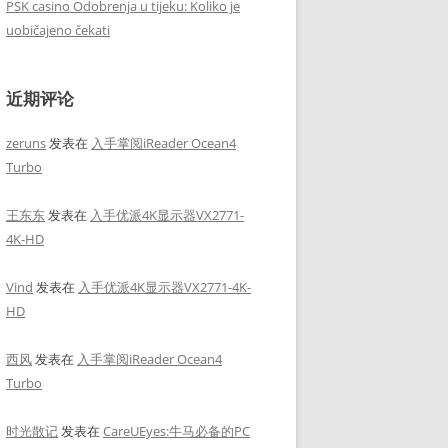
PSK casino Odobrenja u tijeku: Koliko je
uobičajeno čekati
近期评论
zeruns
发表在
入手掌阅iReader Ocean4
Turbo
王东东
发表在
入手优派4K显示器VX2771-
4K-HD
Vind
发表在
入手优派4K显示器VX2771-4K-
HD
西风
发表在
入手掌阅iReader Ocean4
Turbo
时光散记
发表在
CareUEyes:牛马必备的PC