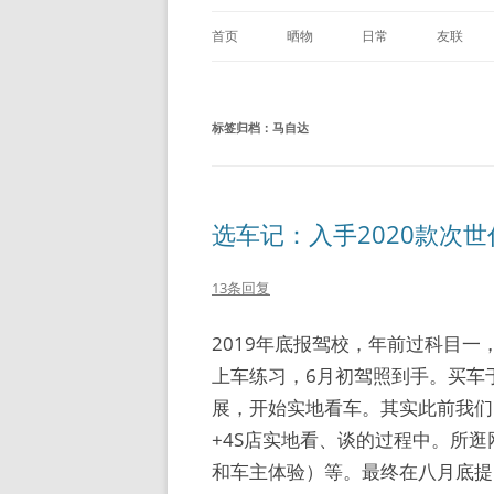
首页
晒物
日常
友联
标签归档：
马自达
选车记：入手2020款次世
13条回复
2019年底报驾校，年前过科目一
上车练习，6月初驾照到手。买车
展，开始实地看车。其实此前我们
+4S店实地看、谈的过程中。所
和车主体验）等。最终在八月底