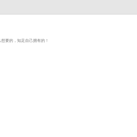
己想要的，知足自己拥有的！