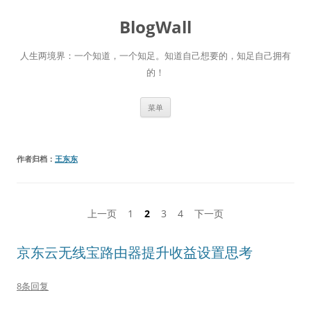
跳
至
BlogWall
正
文
人生两境界：一个知道，一个知足。知道自己想要的，知足自己拥有
的！
菜单
作者归档：
王东东
文
上一页
1
2
3
4
下一页
章
京东云无线宝路由器提升收益设置思考
分
页
8条回复