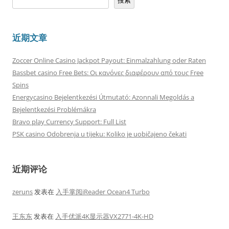
搜索
近期文章
Zoccer Online Casino Jackpot Payout: Einmalzahlung oder Raten
Bassbet casino Free Bets: Οι κανόνες διαφέρουν από τους Free
Spins
Energycasino Bejelentkezési Útmutató: Azonnali Megoldás a
Bejelentkezési Problémákra
Bravo play Currency Support: Full List
PSK casino Odobrenja u tijeku: Koliko je uobičajeno čekati
近期评论
zeruns
发表在
入手掌阅iReader Ocean4 Turbo
王东东
发表在
入手优派4K显示器VX2771-4K-HD