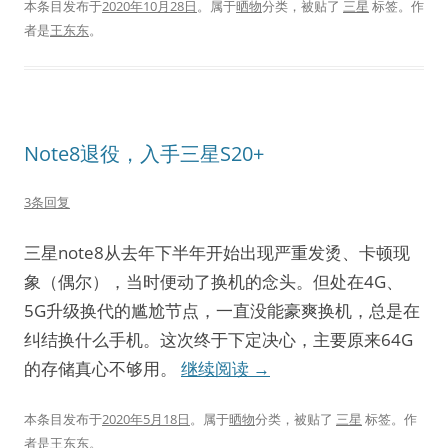
本条目发布于
2020年10月28日
。属于
晒物
分类，被贴了
三星
标签。
作
者是
王东东
。
Note8退役，入手三星S20+
3条回复
三星note8从去年下半年开始出现严重发烫、卡顿现
象（偶尔），当时便动了换机的念头。但处在4G、
5G升级换代的尴尬节点，一直没能豪爽换机，总是在
纠结换什么手机。这次终于下定决心，主要原来64G
的存储真心不够用。
继续阅读
→
本条目发布于
2020年5月18日
。属于
晒物
分类，被贴了
三星
标签。
作
者是
王东东
。