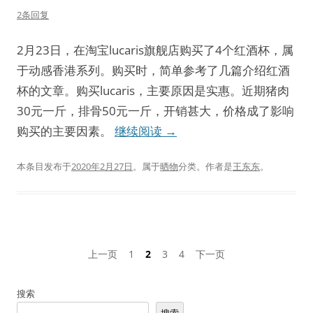
2条回复
2月23日，在淘宝lucaris旗舰店购买了4个红酒杯，属
于动感香港系列。购买时，简单参考了几篇介绍红酒
杯的文章。购买lucaris，主要原因是实惠。近期猪肉
30元一斤，排骨50元一斤，开销甚大，价格成了影响
购买的主要因素。
继续阅读
→
本条目发布于
2020年2月27日
。属于
晒物
分类。
作者是
王东东
。
文
上一页
1
2
3
4
下一页
章
分
搜索
页