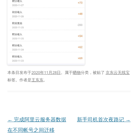
本条目发布于
2020年11月28日
。属于
晒物
分类，被贴了
京东云无线宝
标签。
作者是
王东东
。
文
←
完成阿里云服务器数据
新手司机首次夜路记
→
章
在不同帐号之间迁移