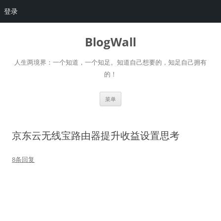
登录
跳
至
BlogWall
正
文
人生两境界：一个知道，一个知足。知道自己想要的，知足自己拥有
的！
菜单
京东云无线宝路由器提升收益设置思考
8条回复