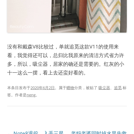
没有和戴森V8比较过，单就追觅这款V11的使用来
看，我觉得还可以，总归比我原来的清洁方式省力许
多，所以，吸尘器，居家的确还是需要的。红灰的小
十一这么一摆，看上去还蛮好看的。
本条目发布于
2020年6月2日
。属于
晒物
分类，被贴了
吸尘器
、
追觅
标
签。
作者是
neng
。
文
←
Note8退役，入手三星
老妈老婆同时掉水里先救