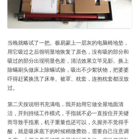
当晚就略试了一把。极易蒙上一层灰的电脑椅地垫，
用它吸过之后很明显地恢复了原色，没有吸的部分和
吸过的部分出现明显色差，清洁效果立竿见影。换上
除螨刷头做床上除螨试验，吸出不少絮状物，把婆婆
吓得赶紧换洗了床单、被罩、枕套，连抱枕套都没放
过。
第二天按说明书充满电，我开始用它做全屋地面清
洁，开到持续工作模式，手指就不必一直按住开关键
而导致手指累，机子重量也还可以，久握并不觉得手
酸，就是吸床底下的时候稍微费劲，需要自己注意调