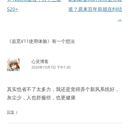
章
S20+
谁？原来百年前就在纠结
导
→
航
《
追觅V11使用体验
》有一个想法
心灵博客
2020年10月7日 下午1:30
其实也省不了太多力，我还是觉得弄个新风系统好，
灰尘少，人也舒服些，也更健康
↓
回复