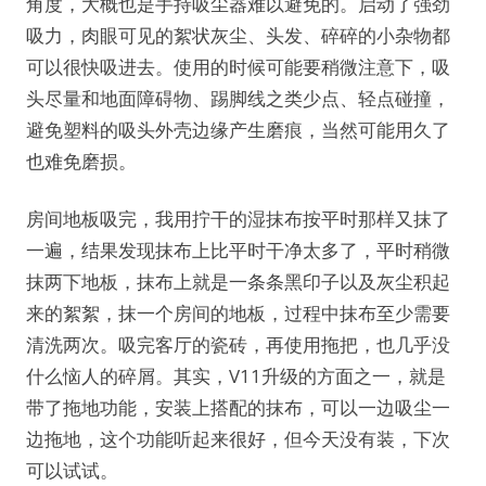
角度，大概也是手持吸尘器难以避免的。启动了强劲
吸力，肉眼可见的絮状灰尘、头发、碎碎的小杂物都
可以很快吸进去。使用的时候可能要稍微注意下，吸
头尽量和地面障碍物、踢脚线之类少点、轻点碰撞，
避免塑料的吸头外壳边缘产生磨痕，当然可能用久了
也难免磨损。
房间地板吸完，我用拧干的湿抹布按平时那样又抹了
一遍，结果发现抹布上比平时干净太多了，平时稍微
抹两下地板，抹布上就是一条条黑印子以及灰尘积起
来的絮絮，抹一个房间的地板，过程中抹布至少需要
清洗两次。吸完客厅的瓷砖，再使用拖把，也几乎没
什么恼人的碎屑。其实，V11升级的方面之一，就是
带了拖地功能，安装上搭配的抹布，可以一边吸尘一
边拖地，这个功能听起来很好，但今天没有装，下次
可以试试。