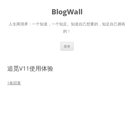
跳
至
BlogWall
正
文
人生两境界：一个知道，一个知足。知道自己想要的，知足自己拥有
的！
菜单
追觅V11使用体验
1条回复