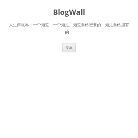
跳
至
BlogWall
正
文
人生两境界：一个知道，一个知足。知道自己想要的，知足自己拥有
的！
菜单