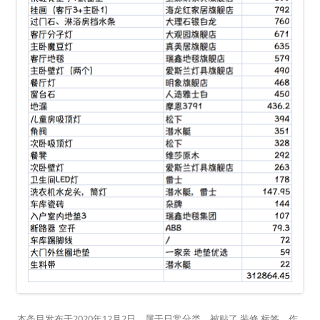
本条目发布于
2020年12月2日
。属于
日常
分类，被贴了
装修
标签。
作