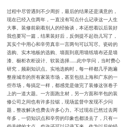
过程中尽管遇到不少周折，最后的结果还是满意的，
现在已经入住两年，一直没有写点什么记录这一人生
大事。装修前刷着别人的经验谈，本还想着以后装好
我也要写一篇，结果装好后，反倒提不起劲儿写了，
其实个中用心和辛劳真非一言两句可以写尽。瓷砖的
选购、实木地板的选购、墙面到底用墙纸墙布还是墙
漆、橱柜衣柜设计、软装选择……此中学问，当时费心
研究，频刷知识点。实地选购时，每一样都几乎跑遍
整座城市的所有家装市场，甚至包括上海和广东的一
些市场，每搞定一样，都感觉是做完了装修这张卷子
上的一道大题。一方面跑主材，另一方面和半包的装
修公司之间也有许多拉锯，现场监督中发现不少问
题，整改解决也费去许多心力。不过现在已然过去两
年多，一切知识点和辛劳的印象也都淡去了，只有一
些关键的大点，也许还可以记录下来，作为以后的经