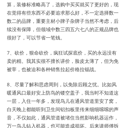
算，装修标准略高了，选购中买买就买了更好的，现
在觉得有些东西不必要追求那么好，不一定选择数一
数二的品牌，重要主材小牌子杂牌子当然不考虑，后
续没有保障，但领域中数三四五六七八的正规品牌也
很好了，可以节省一笔钱。
7、砍价，狠命砍价，疯狂试探底价，买的永远没有
卖的精。我其实很不擅长讲价，脸皮太薄了，但为免
被宰，也被迫和各种销售拉起价格拉锯战。
8、尽量了解和思虑周到，以免除后顾之忧。比如风
暖通风口最好安上防鸟的镂空盖子，我当时不知道这
一层，入住一年多，发现鸟儿在通风管道里安了窝，
白天晚上都能听到卫生间铝扣板里传来细细嗦嗦的声
音，不仅如此，通风管道被堵住当然影响机器运作，
万一鸟儿钻入机器，也可能造成损坏。后来请师傅拆