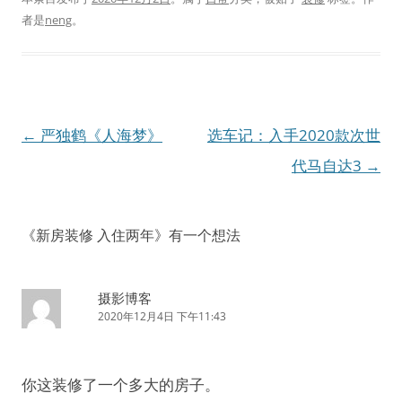
者是
neng
。
文
←
严独鹤《人海梦》
选车记：入手2020款次世
章
代马自达3
→
导
航
《
新房装修 入住两年
》有一个想法
摄影博客
2020年12月4日 下午11:43
你这装修了一个多大的房子。