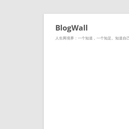
跳
至
正
BlogWall
文
人生两境界：一个知道，一个知足。知道自