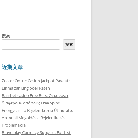
搜索
搜索
近期文章
Zoccer Online Casino Jackpot Payout:
Einmalzahlung oder Raten
Bassbet casino Free Bets: Οι κανόνες
διαφέρουν από τους Free Spins
Energycasino Bejelentkezési Útmutató:
Azonnali Megoldás a Bejelentkezési
Problémákra
Bravo play Currency Support: Full List