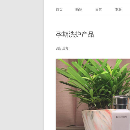
首页
晒物
日常
友联
孕期洗护产品
3条回复