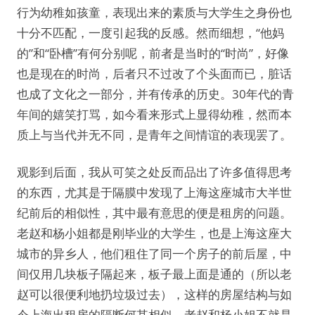
行为幼稚如孩童，表现出来的素质与大学生之身份也
十分不匹配，一度引起我的反感。然而细想，“他妈
的”和“卧槽”有何分别呢，前者是当时的“时尚”，好像
也是现在的时尚，后者只不过改了个头面而已，脏话
也成了文化之一部分，并有传承的历史。30年代的青
年间的嬉笑打骂，如今看来形式上显得幼稚，然而本
质上与当代并无不同，是青年之间情谊的表现罢了。
观影到后面，我从可笑之处反而品出了许多值得思考
的东西，尤其是于隔膜中发现了上海这座城市大半世
纪前后的相似性，其中最有意思的便是租房的问题。
老赵和杨小姐都是刚毕业的大学生，也是上海这座大
城市的异乡人，他们租住了同一个房子的前后屋，中
间仅用几块板子隔起来，板子最上面是通的（所以老
赵可以很便利地扔垃圾过去），这样的房屋结构与如
今上海出租房的隔断何其相似，老赵和杨小姐不就是