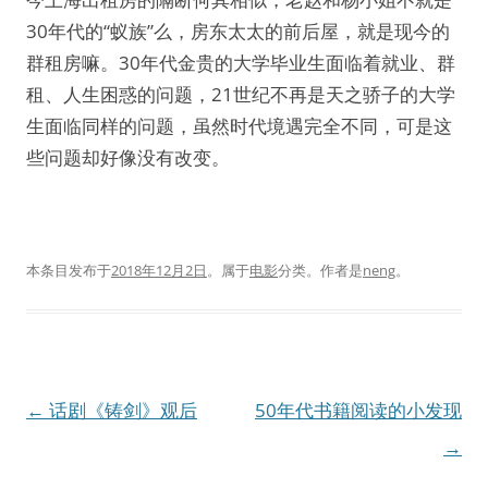
30年代的“蚁族”么，房东太太的前后屋，就是现今的
群租房嘛。30年代金贵的大学毕业生面临着就业、群
租、人生困惑的问题，21世纪不再是天之骄子的大学
生面临同样的问题，虽然时代境遇完全不同，可是这
些问题却好像没有改变。
本条目发布于
2018年12月2日
。属于
电影
分类。
作者是
neng
。
文
←
话剧《铸剑》观后
50年代书籍阅读的小发现
章
→
导