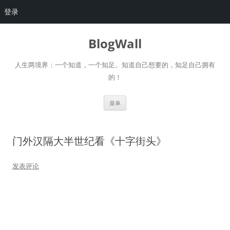
登录
跳
至
BlogWall
正
文
人生两境界：一个知道，一个知足。知道自己想要的，知足自己拥有
的！
菜单
门外汉隔大半世纪看《十字街头》
发表评论