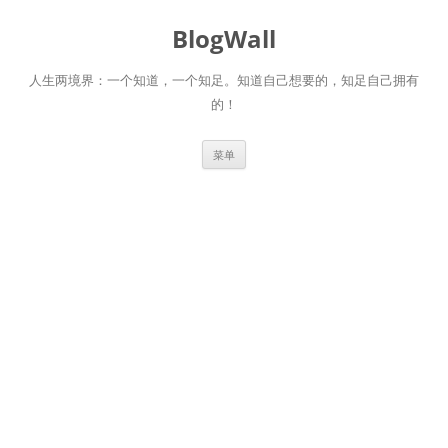
跳
至
BlogWall
正
文
人生两境界：一个知道，一个知足。知道自己想要的，知足自己拥有
的！
菜单