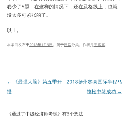
卷少了5题，在这样的情况下，还在及格线上，也就
没太多可紧张的了。
以上。
本条目发布于
2018年1月9日
。属于
日常
分类。
作者是
王东东
。
文
←
《最强大脑》第五季开
2018扬州鉴真国际半程马
章
播
拉松中签成功
→
导
航
《
通过了中级经济师考试
》有3个想法