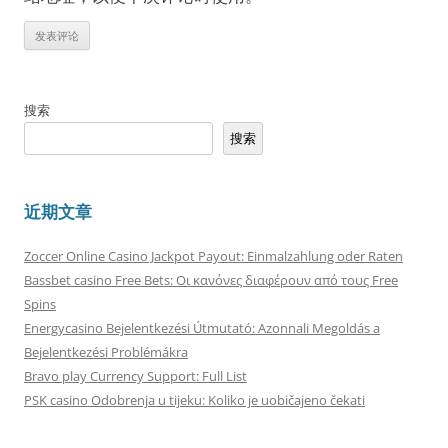
搜索
搜索
近期文章
Zoccer Online Casino Jackpot Payout: Einmalzahlung oder Raten
Bassbet casino Free Bets: Οι κανόνες διαφέρουν από τους Free
Spins
Energycasino Bejelentkezési Útmutató: Azonnali Megoldás a
Bejelentkezési Problémákra
Bravo play Currency Support: Full List
PSK casino Odobrenja u tijeku: Koliko je uobičajeno čekati