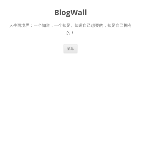
跳
至
BlogWall
正
文
人生两境界：一个知道，一个知足。知道自己想要的，知足自己拥有
的！
菜单