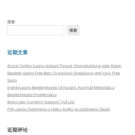
搜索
搜索
近期文章
Zoccer Online Casino Jackpot Payout: Einmalzahlung oder Raten
Bassbet casino Free Bets: Οι κανόνες διαφέρουν από τους Free
Spins
Energycasino Bejelentkezési Útmutató: Azonnali Megoldás a
Bejelentkezési Problémákra
Bravo play Currency Support: Full List
PSK casino Odobrenja u tijeku: Koliko je uobičajeno čekati
近期评论