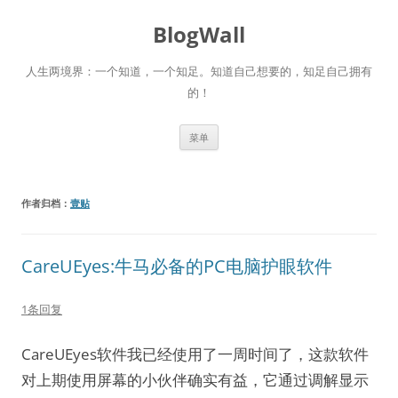
跳
至
BlogWall
正
文
人生两境界：一个知道，一个知足。知道自己想要的，知足自己拥有
的！
菜单
作者归档：
壹贴
CareUEyes:牛马必备的PC电脑护眼软件
1条回复
CareUEyes软件我已经使用了一周时间了，这款软件
对上期使用屏幕的小伙伴确实有益，它通过调解显示