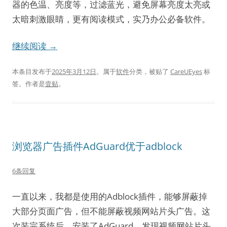
器的色温、亮度等，过滤蓝光，避免屏幕亮度太亮或
太暗刺激眼睛，更有阅读模式，实乃办公必备软件。
继续阅读
→
本条目发布于
2025年3月12日
。属于
软件
分类，被贴了
CareUEyes
标
签。
作者是
壹贴
。
浏览器广告插件AdGuard优于adblock
6条回复
一直以来，我都是使用的Adblock插件，能够屏蔽掉
大部分页面广告，但不能屏蔽视频网站片头广告。这
次装完系统后，安装了AdGuard，发现视频网站片头