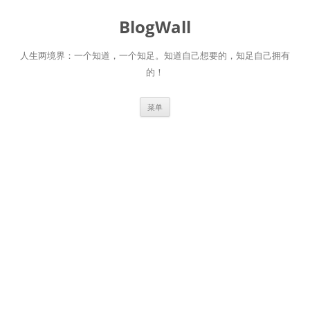
跳
至
BlogWall
正
文
人生两境界：一个知道，一个知足。知道自己想要的，知足自己拥有
的！
菜单