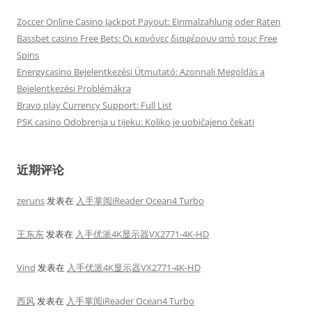
Zoccer Online Casino Jackpot Payout: Einmalzahlung oder Raten
Bassbet casino Free Bets: Οι κανόνες διαφέρουν από τους Free
Spins
Energycasino Bejelentkezési Útmutató: Azonnali Megoldás a
Bejelentkezési Problémákra
Bravo play Currency Support: Full List
PSK casino Odobrenja u tijeku: Koliko je uobičajeno čekati
近期评论
zeruns
发表在
入手掌阅iReader Ocean4 Turbo
王东东
发表在
入手优派4K显示器VX2771-4K-HD
Vind
发表在
入手优派4K显示器VX2771-4K-HD
西风
发表在
入手掌阅iReader Ocean4 Turbo