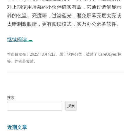
对上期使用屏幕的小伙伴确实有益，它通过调解显示
器的色温、亮度等，过滤蓝光，避免屏幕亮度太亮或
太暗刺激眼睛，更有阅读模式，实乃办公必备软件。
继续阅读
→
本条目发布于
2025年3月12日
。属于
软件
分类，被贴了
CareUEyes
标
签。
作者是
壹贴
。
搜索
搜索
近期文章