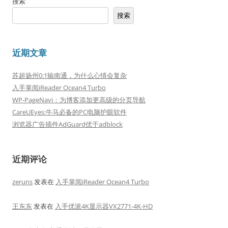
搜索
搜索
近期文章
苏超扬州0:1输南通，为什么心情会复杂
入手掌阅iReader Ocean4 Turbo
WP-PageNavi：为博客添加更高级的分页导航
CareUEyes:牛马必备的PC电脑护眼软件
浏览器广告插件AdGuard优于adblock
近期评论
zeruns
发表在
入手掌阅iReader Ocean4 Turbo
王东东
发表在
入手优派4K显示器VX2771-4K-HD