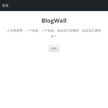
登录
跳
至
BlogWall
正
文
人生两境界：一个知道，一个知足。知道自己想要的，知足自己拥有
的！
菜单