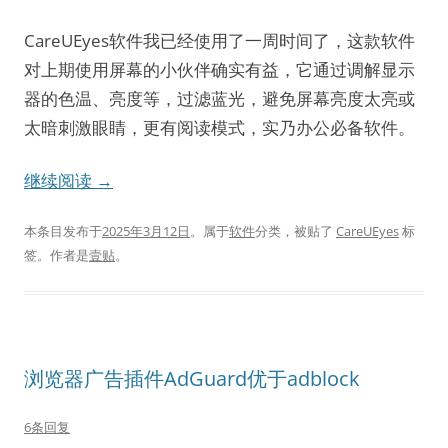
CareUEyes软件我已经使用了一周时间了，这款软件
对上期使用屏幕的小伙伴确实有益，它通过调解显示
器的色温、亮度等，过滤蓝光，避免屏幕亮度太亮或
太暗刺激眼睛，更有阅读模式，实乃办公必备软件。
继续阅读
→
本条目发布于
2025年3月12日
。属于
软件
分类，被贴了
CareUEyes
标
签。
作者是
壹贴
。
浏览器广告插件AdGuard优于adblock
6条回复