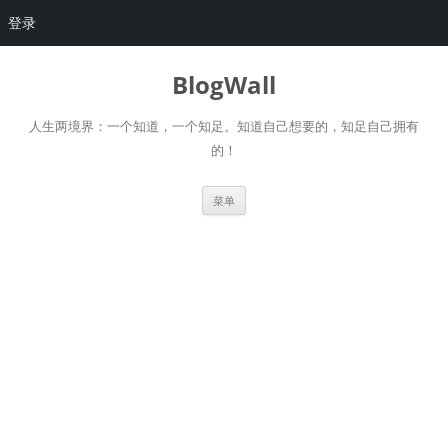
登录
跳
至
BlogWall
正
文
人生两境界：一个知道，一个知足。知道自己想要的，知足自己拥有
的！
菜单