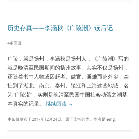
历史存真——李涵秋《广陵潮》读后记
4条回复
广陵，就是扬州，李涵秋是扬州人，《广陵潮》写的
就是晚清至民国期间的扬州故事。其实不仅是扬州，
还随着书中人物或因赶考、做官、避难而赴外乡，牵
扯到了湖北、南京、泰州、镇江和上海这些地域，名
为“广陵潮”，实则是晚清至民国中国社会动荡之潮基
本真实的记录。
继续阅读
→
本条目发布于
2017年12月24日
。属于
读书
分类。
作者是
neng
。