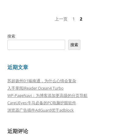
文
上一页
1
2
章
分
搜索
页
搜索
近期文章
苏超扬州0:1输南通，为什么心情会复杂
入手掌阅iReader Ocean4 Turbo
WP-PageNavi：为博客添加更高级的分页导航
CareUEyes:牛马必备的PC电脑护眼软件
浏览器广告插件AdGuard优于adblock
近期评论