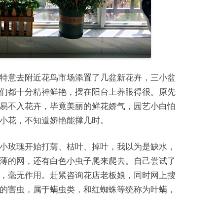
特意去附近花鸟市场添置了几盆新花卉，三小盆
们都十分精神鲜艳，摆在阳台上养眼得很。原先
易不入花卉，毕竟美丽的鲜花娇气，园艺小白怕
小花，不知道娇艳能撑几时。
小玫瑰开始打蔫、枯叶、掉叶，我以为是缺水，
薄的网，还有白色小虫子爬来爬去。自己尝试了
，毫无作用。赶紧咨询花店老板娘，同时网上搜
的害虫，属于螨虫类，和红蜘蛛等统称为叶螨，