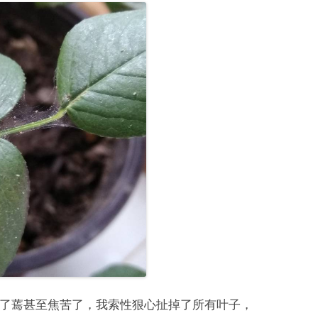
了蔫甚至焦苦了，我索性狠心扯掉了所有叶子，