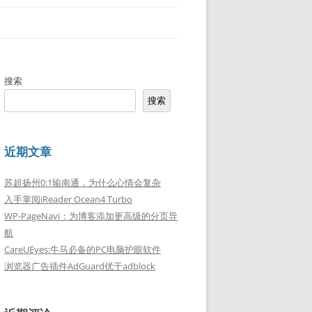
搜索
搜索
近期文章
苏超扬州0:1输南通，为什么心情会复杂
入手掌阅iReader Ocean4 Turbo
WP-PageNavi：为博客添加更高级的分页导
航
CareUEyes:牛马必备的PC电脑护眼软件
浏览器广告插件AdGuard优于adblock