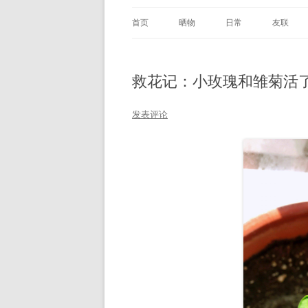
首页
晒物
日常
友联
救花记：小玫瑰和雏菊活
发表评论