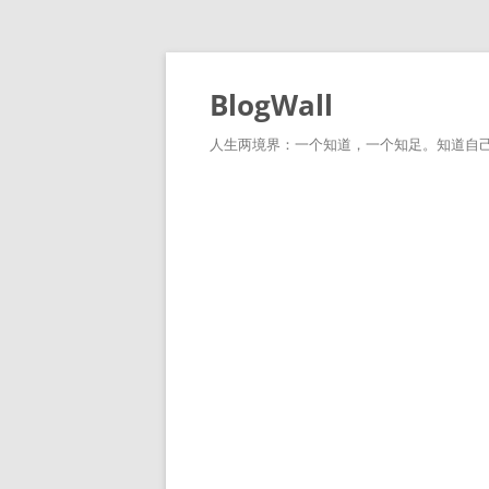
跳
至
正
BlogWall
文
人生两境界：一个知道，一个知足。知道自