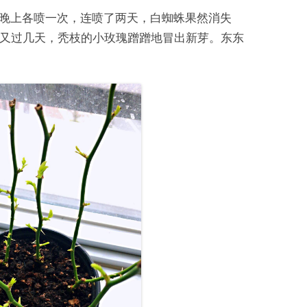
午、晚上各喷一次，连喷了两天，白蜘蛛果然消失
又过几天，秃枝的小玫瑰蹭蹭地冒出新芽。东东