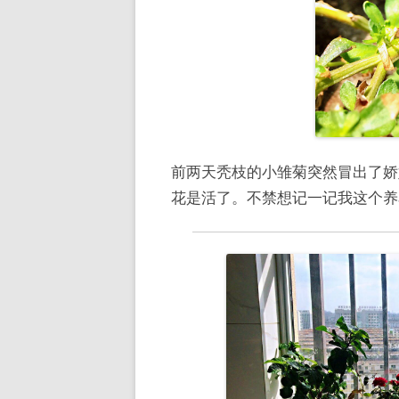
前两天秃枝的小雏菊突然冒出了娇
花是活了。不禁想记一记我这个养