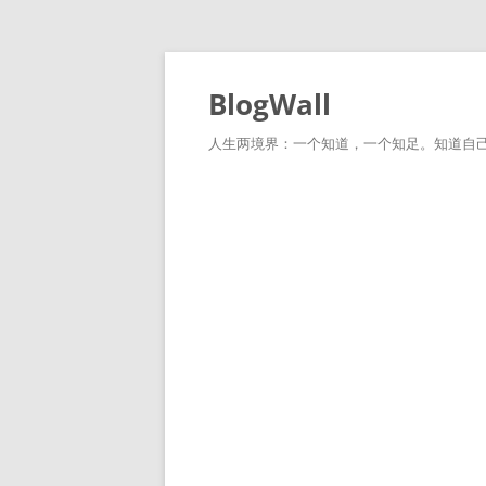
跳
至
正
BlogWall
文
人生两境界：一个知道，一个知足。知道自