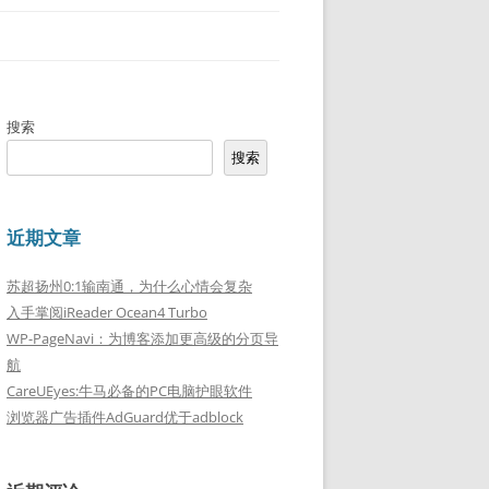
搜索
搜索
近期文章
苏超扬州0:1输南通，为什么心情会复杂
入手掌阅iReader Ocean4 Turbo
WP-PageNavi：为博客添加更高级的分页导
航
CareUEyes:牛马必备的PC电脑护眼软件
浏览器广告插件AdGuard优于adblock