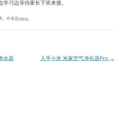
，边学习边等待家长下班来接。
类。
作者是
neng
。
S净水器
入手小米 米家空气净化器Pro
→