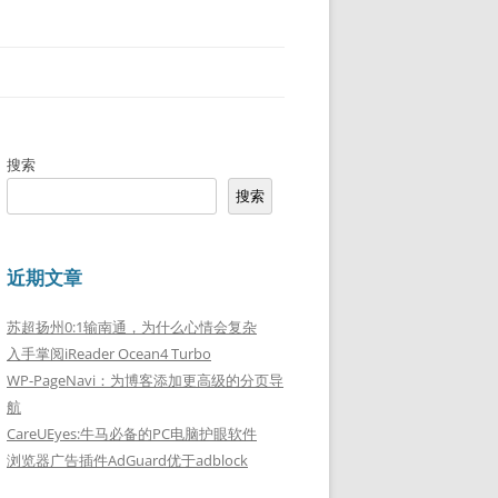
搜索
搜索
近期文章
苏超扬州0:1输南通，为什么心情会复杂
入手掌阅iReader Ocean4 Turbo
WP-PageNavi：为博客添加更高级的分页导
航
CareUEyes:牛马必备的PC电脑护眼软件
浏览器广告插件AdGuard优于adblock