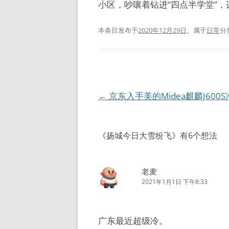
小区，吵嚷着钻进“四点半学堂”
本条目发布于
2020年12月29日
。属于
日常
分
文
←
京东入手美的Midea麒麟J600
章
导
《
扬城今日大雪纷飞
》有6个想法
航
老麦
2021年1月1日 下午8:33
广东最近超级冷。