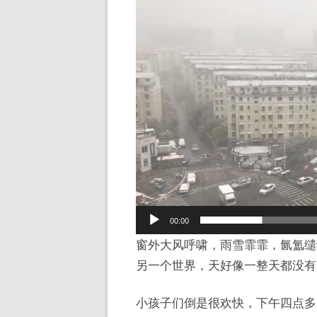
频
播
放
器
00:00
窗外大风呼啸，雨雪霏霏，氤氲缱
另一个世界，天好像一整天都没有
小孩子们倒是很欢快，下午四点多