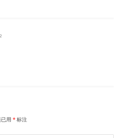
2
项已用
*
标注