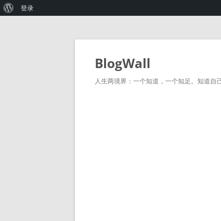
关
登录
于
WordPress
跳
至
正
BlogWall
文
人生两境界：一个知道，一个知足。知道自