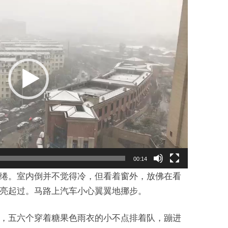
00:14
绻。室内倒并不觉得冷，但看着窗外，放佛在看
亮起过。马路上汽车小心翼翼地挪步。
，五六个穿着糖果色雨衣的小不点排着队，蹦进