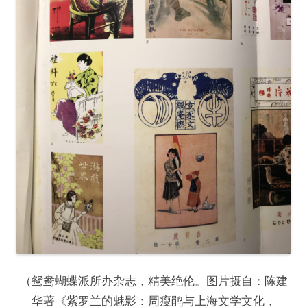
（鸳鸯蝴蝶派所办杂志，精美绝伦。图片摄自：陈建
华著《紫罗兰的魅影：周瘦鹃与上海文学文化，