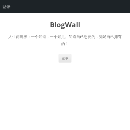
登录
跳
至
BlogWall
正
文
人生两境界：一个知道，一个知足。知道自己想要的，知足自己拥有
的！
菜单