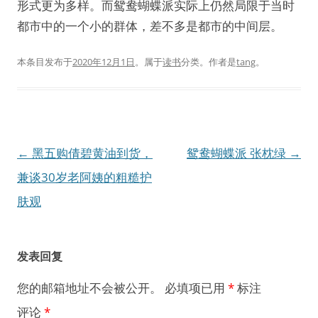
形式更为多样。而鸳鸯蝴蝶派实际上仍然局限于当时
都市中的一个小的群体，差不多是都市的中间层。
本条目发布于
2020年12月1日
。属于
读书
分类。
作者是
tang
。
文
←
黑五购倩碧黄油到货，
鸳鸯蝴蝶派 张枕绿
→
章
兼谈30岁老阿姨的粗糙护
导
肤观
航
发表回复
您的邮箱地址不会被公开。
必填项已用
*
标注
评论
*